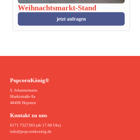
Weihnachtsmarkt-Stand
jetzt anfragen
PopcornKönig®
S. Johannemann
Marktstraße 8a
48496 Hopsten
Kontakt zu uns
0171 7527393 (ab 17:00 Uhr)
info@popcornkoenig.de